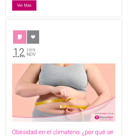
Ver Más
12
2019
NOV
Obesidad en el climaterio: ¿por qué se