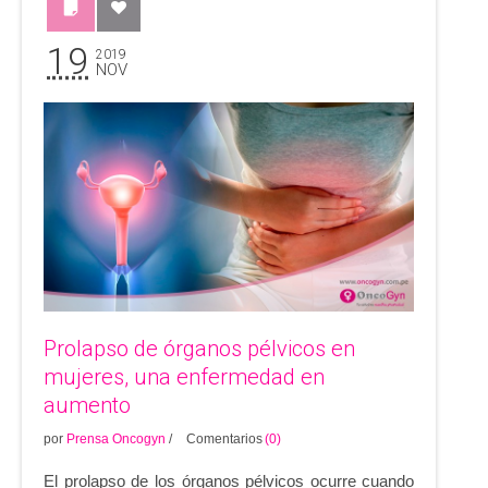
19
2019
NOV
Prolapso de órganos pélvicos en
mujeres, una enfermedad en
aumento
por
Prensa Oncogyn
/
Comentarios
(0)
El prolapso de los órganos pélvicos ocurre cuando