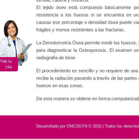
El tejido óseo está compuesto básicamente po
resistencia a los huesos si se encuentra en un
causas ese porcentaje o densidad ósea puede var
frágiles y menos resistentes a las fracturas.
La Densitometría Ósea permite medir los huesos, y
para diagnosticar la Osteoporosis. El examen s
radiografía de tórax
Pide tu
cita
El procedimiento es sencillo y no requiere de un
recibe la radiación pasando a través de las parte
huesos en esas zonas.
De esta manera se obtiene en forma computarizada 
Desarrollado por
ONCOGYN © 2016 | Todos los derechos