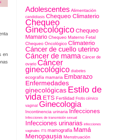
Adolescentes
Alimentación
Chequeo Climaterio
candidiasis
Chequeo
Ginecológico
Chequeo
enta
Mamario
Chequeo Materno Fetal
Climaterio
Chequeo Oncológico
Cáncer de cuello uterino
s en
Cáncer de mama
Cáncer de
Cáncer
onas
ovario
ginecológico
diabetes
Embarazo
ecografía mamaria
Enfermedades
Estilo de
ginecológicas
vida
ETS
Fertilidad
Frotis cérvico
Ginecologia
vaginal
Infecciones
Incontinencia urinaria
Infecciones de transmisión sexual
Infecciones urinarias
infecciones
Mamá
mamografía
vaginales
ITS
Menopausia
Menstruación