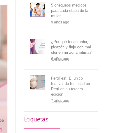
5 chequeos médicos
para cada etapa de la
mujer
9 años ago
¿Por qué tengo ardor,
picazón y flujo con mal
olor en mi zona íntima?
6 años ago
FertiFest: El único
festival de fertilidad en
Perú en su tercera
edición
7 años ago
Etiquetas