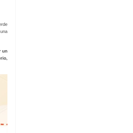
erde
 una
r un
rio,