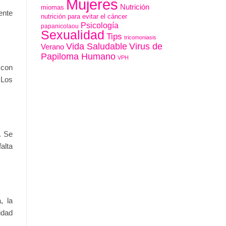
Mujeres
Nutrición
miomas
ente
nutrición para evitar el cáncer
Psicología
papanicolaou
Sexualidad
Tips
tricomoniasis
Vida Saludable
Virus de
Verano
Papiloma Humano
VPH
 con
 Los
. Se
alta
, la
idad