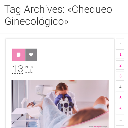
Tag Archives: «Chequeo
Ginecológico»
1
13
2
2019
JUL
3
4
5
6
…