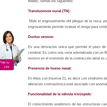
fetales, siendo los siguientes:
Translucencia nucal (TN):
Mide el engrosamiento del pliegue de la nuca, pequ
engrosamiento permite evaluar el riesgo para sín
Ductus venoso:
Es una derivación única que permite el paso de 
cerebral. Es como una vena arterializada con un flu
reverso en el momento de la contracción atrial es
Pide tu
cita
Presencia de hueso nasal:
En fetos con trisomía 21, es decir con síndrome de
alteración cromosómica está asociado con anomalí
Funcionalidad de la válvula tricúspide:
El conocimiento anatómico de las estructuras card