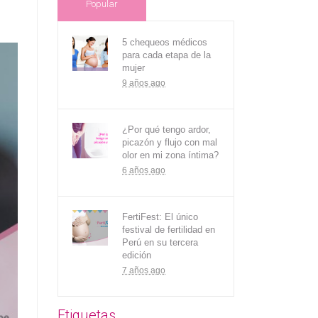
Popular
5 chequeos médicos
para cada etapa de la
mujer
9 años ago
¿Por qué tengo ardor,
picazón y flujo con mal
olor en mi zona íntima?
6 años ago
FertiFest: El único
festival de fertilidad en
Perú en su tercera
edición
7 años ago
Etiquetas