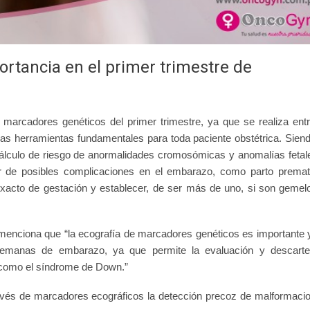
ortancia en el primer trimestre de
 marcadores genéticos del primer trimestre, ya que se realiza entr
as herramientas fundamentales para toda paciente obstétrica. Siend
cálculo de riesgo de anormalidades cromosómicas y anomalías fetal
or de posibles complicaciones en el embarazo, como parto premat
xacto de gestación y establecer, de ser más de uno, si son gemel
 menciona que “la ecografía de marcadores genéticos es importante 
 semanas de embarazo, ya que permite la evaluación y descart
 como el síndrome de Down.”
ravés de marcadores ecográficos la detección precoz de malformaci