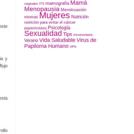
Mamá
mamografía
vaginales
ITS
Menopausia
Menstruación
Mujeres
Nutrición
miomas
nutrición para evitar el cáncer
este
Psicología
papanicolaou
Sexualidad
Tips
tricomoniasis
Vida Saludable
Virus de
Verano
Papiloma Humano
VPH
ia y
lujo
esta
ollo