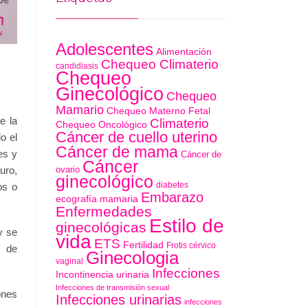
Adolescentes
Alimentación
Chequeo Climaterio
candidiasis
Chequeo
Ginecológico
Chequeo
Mamario
Chequeo Materno Fetal
e la
Climaterio
Chequeo Oncológico
Cáncer de cuello uterino
o el
Cáncer de mama
es y
Cáncer de
Cáncer
ovario
uro,
ginecológico
diabetes
os o
Embarazo
ecografía mamaria
Enfermedades
Estilo de
ginecológicas
y se
vida
ETS
Fertilidad
Frotis cérvico
e de
Ginecologia
vaginal
Infecciones
Incontinencia urinaria
Infecciones de transmisión sexual
ones
Infecciones urinarias
infecciones