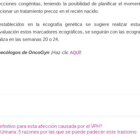
fecciones congénitas, teniendo la posibilidad de planificar el momen
onar un tratamiento precoz en el recién nacido.
tablecidos en la ecografía genética se sugiere realizar estu
a evaluación estos marcadores ecográficos, se seguirán con las ecogra
aliza en las semanas 20 o 24.
ginecólogos de OncoGyn
¡Haz clic
!
AQUÍ
definitivo para esta afección causada por el VPH?
 Urinaria: 5 razones por las que se puede padecer este trastorno