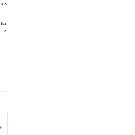
to y
dios
fías