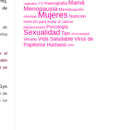
PH),
Mamá
mamografía
vaginales
ITS
Menopausia
t de
Menstruación
Mujeres
Nutrición
miomas
nutrición para evitar el cáncer
Psicología
s de
papanicolaou
Sexualidad
Tips
rina
tricomoniasis
Vida Saludable
Virus de
Verano
Papiloma Humano
VPH
r el
bién
i se
oGyn
n de
s se