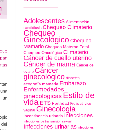
Adolescentes
Alimentación
Chequeo Climaterio
candidiasis
Chequeo
Ginecológico
Chequeo
Mamario
Chequeo Materno Fetal
 que
Climaterio
Chequeo Oncológico
Cáncer de cuello uterino
upan
Cáncer de mama
ntas
Cáncer de
Cáncer
ovario
ginecológico
diabetes
Embarazo
ecografía mamaria
ntan
Enfermedades
 una
Estilo de
ginecológicas
r un
vida
ETS
Fertilidad
Frotis cérvico
Ginecologia
vaginal
Infecciones
Incontinencia urinaria
opio
Infecciones de transmisión sexual
del
Infecciones urinarias
infecciones