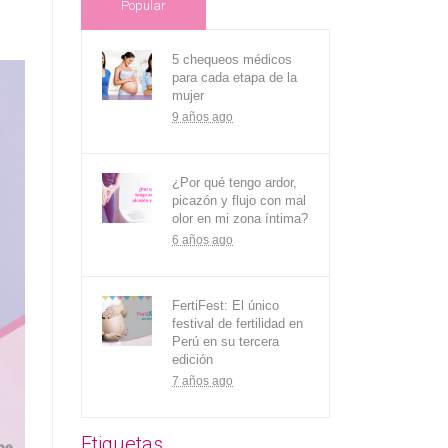
Popular
5 chequeos médicos
para cada etapa de la
mujer
9 años ago
¿Por qué tengo ardor,
picazón y flujo con mal
olor en mi zona íntima?
6 años ago
FertiFest: El único
festival de fertilidad en
Perú en su tercera
edición
7 años ago
Etiquetas