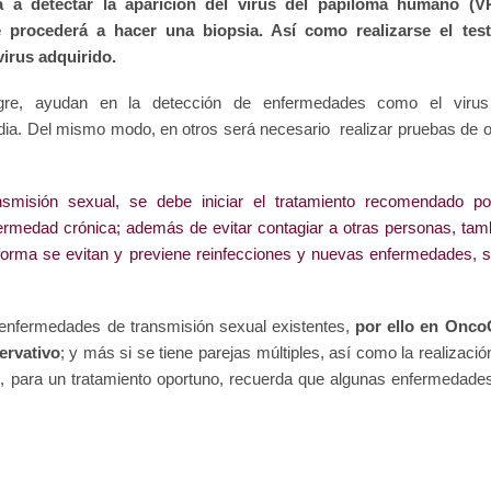
á a detectar la aparición del virus del papiloma humano (V
 procederá a hacer una biopsia. Así como realizarse el tes
virus adquirido.
gre, ayudan en la detección de enfermedades como el viru
dia. Del mismo modo, en otros será necesario realizar pruebas de o
misión sexual, se debe iniciar el tratamiento recomendado po
fermedad crónica; además de evitar contagiar a otras personas, tam
 forma se evitan y previene reinfecciones y nuevas enfermedades, s
enfermedades de transmisión sexual existentes,
por ello en Onc
ervativo
; y más si se tiene parejas múltiples, así como la realizació
e, para un tratamiento oportuno, recuerda que algunas enfermedade