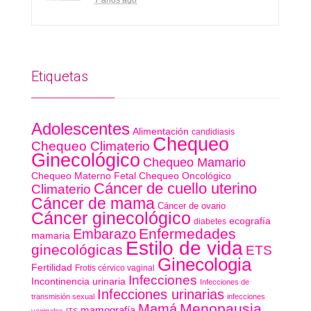
7 años ago
Etiquetas
Adolescentes
Alimentación
candidiasis
Chequeo
Chequeo Climaterio
Ginecológico
Chequeo Mamario
Chequeo Materno Fetal
Chequeo Oncológico
Cáncer de cuello uterino
Climaterio
Cáncer de mama
Cáncer de ovario
Cáncer ginecológico
ecografía
diabetes
Enfermedades
Embarazo
mamaria
Estilo de vida
ginecológicas
ETS
Ginecologia
Fertilidad
Frotis cérvico vaginal
Infecciones
Incontinencia urinaria
Infecciones de
Infecciones urinarias
transmisión sexual
infecciones
Menopausia
Mamá
mamografía