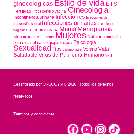
Estilo de vida
ginecológicas
ETS
Ginecologia
Fertilidad
Frotis cérvico vaginal
Infecciones
Incontinencia urinaria
Infecciones de
Infecciones urinarias
transmisión sexual
infecciones
Menopausia
Mamá
mamografía
vaginales
ITS
Mujeres
Nutrición
Menstruación
miomas
nutrición
Psicología
para evitar el cáncer
papanicolaou
Sexualidad
Vida
Tips
Verano
tricomoniasis
Saludable
Virus de Papiloma Humano
VPH
Desarrollado por
ONCOGYN © 2016 | Todos los derechos
reservados
Términos y condiciones