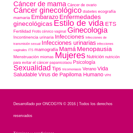
Cáncer de mama
Cáncer de ovario
Cáncer ginecológico
ecografía
diabetes
Enfermedades
Embarazo
mamaria
Estilo de vida
ginecológicas
ETS
Ginecologia
Fertilidad
Frotis cérvico vaginal
Infecciones
Incontinencia urinaria
Infecciones de
Infecciones urinarias
transmisión sexual
infecciones
Menopausia
Mamá
mamografía
vaginales
ITS
Mujeres
Nutrición
Menstruación
miomas
nutrición
Psicología
para evitar el cáncer
papanicolaou
Sexualidad
Vida
Tips
Verano
tricomoniasis
Saludable
Virus de Papiloma Humano
VPH
Desarrollado por
ONCOGYN © 2016 | Todos los derechos
reservados