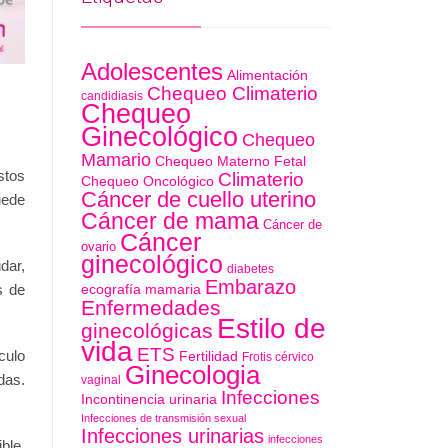
Adolescentes
Alimentación
Chequeo Climaterio
candidiasis
Chequeo
Ginecológico
Chequeo
Mamario
Chequeo Materno Fetal
stos
Climaterio
Chequeo Oncológico
Cáncer de cuello uterino
uede
Cáncer de mama
Cáncer de
Cáncer
ovario
ginecológico
dar,
diabetes
Embarazo
ecografía mamaria
s de
Enfermedades
Estilo de
ginecológicas
vida
ETS
culo
Fertilidad
Frotis cérvico
Ginecologia
das.
vaginal
Infecciones
Incontinencia urinaria
Infecciones de transmisión sexual
Infecciones urinarias
infecciones
ble.