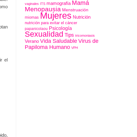
Mamá
mamografía
vaginales
ITS
como
Menopausia
Menstruación
Mujeres
Nutrición
miomas
nutrición para evitar el cáncer
ptan
Psicología
papanicolaou
Sexualidad
Tips
tricomoniasis
Vida Saludable
Virus de
Verano
Papiloma Humano
VPH
r el
ido,