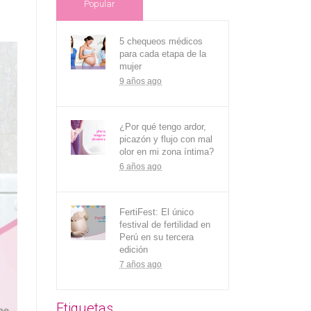
Popular
5 chequeos médicos
para cada etapa de la
mujer
9 años ago
¿Por qué tengo ardor,
picazón y flujo con mal
olor en mi zona íntima?
6 años ago
FertiFest: El único
festival de fertilidad en
Perú en su tercera
edición
7 años ago
Etiquetas