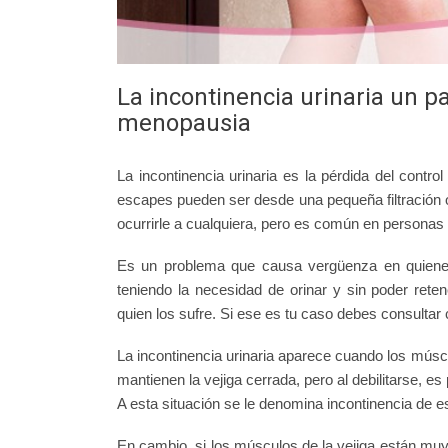
La incontinencia urinaria un 
menopausia
La incontinencia urinaria es la pérdida del contro
escapes pueden ser desde una pequeña filtración o
ocurrirle a cualquiera, pero es común en persona
Es un problema que causa vergüenza en quienes 
teniendo la necesidad de orinar y sin poder retene
quien los sufre. Si ese es tu caso debes consultar 
La incontinencia urinaria aparece cuando los músc
mantienen la vejiga cerrada, pero al debilitarse, es
A esta situación se le denomina incontinencia de e
En cambio, si los músculos de la vejiga están muy a