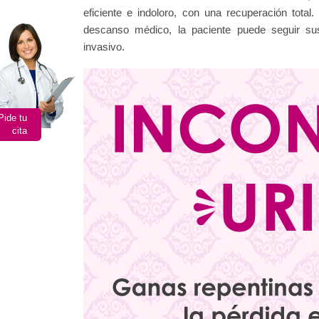
eficiente e indoloro, con una recuperación tot
descanso médico, la paciente puede seguir su
invasivo.
Pide tu
cita