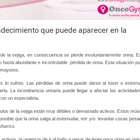
padecimiento que puede aparecer en la
l de la vejiga, en consecuencia se pierde involuntariamente orina. E
 hasta abundante e incontrolable pérdida de orina. Esta situación p
s mayores.
lo sufren. Las pérdidas de orina puede darse al toser o estornu
rla. La incontinencia urinaria puede llegar a afectar las actividade
con un especialista.
ulos de la vejiga están muy débiles o demasiado activos. Estos mús
 posible que la orina salga al estornudar, reír y/o levantar cosas pesa
sfuerzo.
ctivos, la urgencia de ir al baño a pesar de tener poca orina es posi