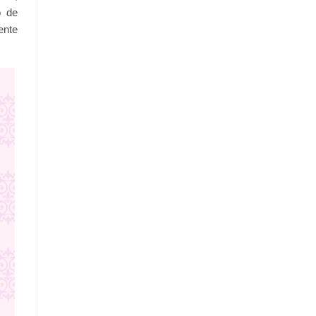
o de
ente