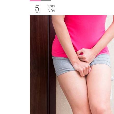
5
2019
NOV