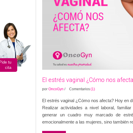
MAY
Pide tu
cita
El estrés vaginal ¿Cómo nos afect
por
OncoGyn
/
Comentarios
(1)
El estrés vaginal ¿Cómo nos afecta? Hoy en día
Realizar actividades a nivel laboral, famili
generar un cuadro muy marcado de estré
emocionalmente a las mujeres, sino también 